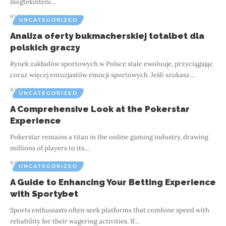
megtekinteni
…
BY
ROOT
2 MIN READ
UNCATEGORIZED
Analiza oferty bukmacherskiej totalbet dla
polskich graczy
Rynek zakładów sportowych w Polsce stale ewoluuje, przyciągając
coraz więcej entuzjastów emocji sportowych. Jeśli szukasz
…
BY
ROOT
2 MIN READ
UNCATEGORIZED
A Comprehensive Look at the Pokerstar
Experience
Pokerstar remains a titan in the online gaming industry, drawing
millions of players to its
…
BY
ROOT
3 MIN READ
UNCATEGORIZED
A Guide to Enhancing Your Betting Experience
with Sportybet
Sports enthusiasts often seek platforms that combine speed with
reliability for their wagering activities. If
…