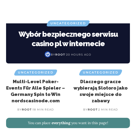
UNCATEGORIZED
Wybór bezpiecznego serwisu
casino pl w internecie
BY
ROOT
20 HOURS AGO
UNCATEGORIZED
UNCATEGORIZED
Multi-Level Poker-
Dlaczego gracze
Events Für Alle Spieler –
wybierają Slotoro jako
Germany Spin to Win
swoje miejsce do
nordscasinode.com
zabawy
BY
ROOT
18 MIN READ
BY
ROOT
2 MIN READ
You can place
everything
you want in this page!