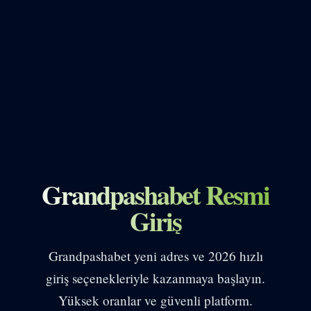
Grandpashabet Resmi
Giriş
Grandpashabet yeni adres ve 2026 hızlı
giriş seçenekleriyle kazanmaya başlayın.
Yüksek oranlar ve güvenli platform.